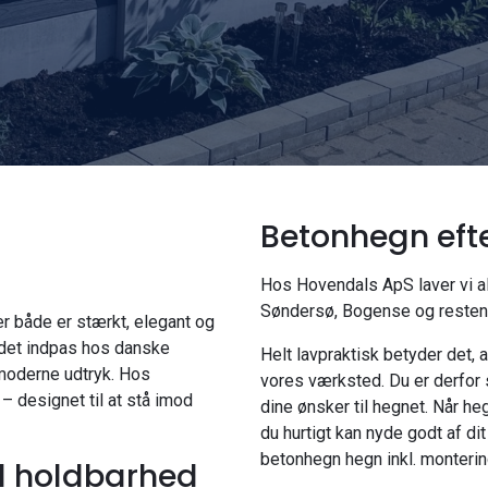
Betonhegn eft
Hos Hovendals ApS laver vi al
Søndersø, Bogense og resten 
er både er stærkt, elegant og
undet indpas hos danske
Helt lavpraktisk betyder det, a
 moderne udtryk. Hos
vores værksted. Du er derfor 
– designet til at stå imod
dine ønsker til hegnet. Når h
du hurtigt kan nyde godt af di
betonhegn hegn inkl. monterin
l holdbarhed