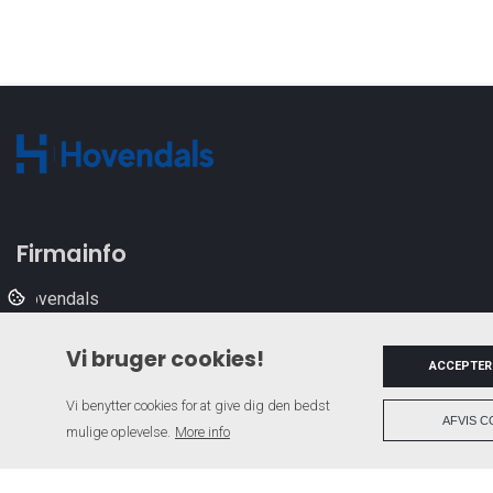
Firmainfo
Hovendals
Brandsbyvej 12,
Vi bruger cookies!
5450 Otterup
ACCEPTER
Vi benytter cookies for at give dig den bedst
AFVIS C
mulige oplevelse.
More info
Copyright © 2026 - Hovendals
, CVR 43598953