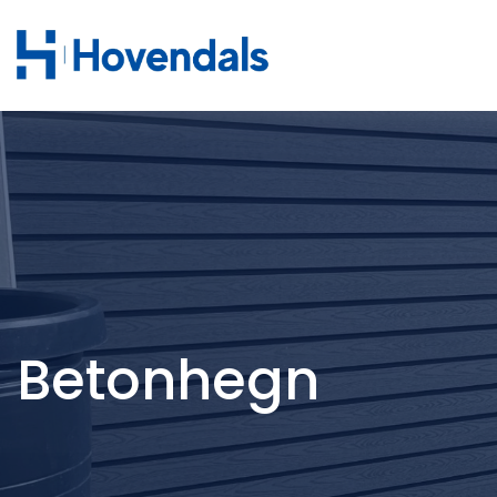
Gå
til
hovedindhold
Betonhegn