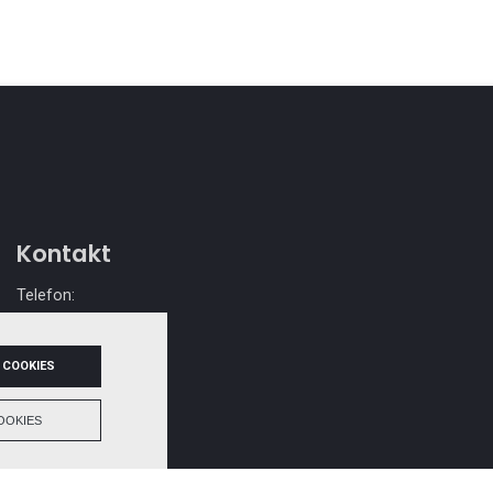
Kontakt
Telefon:
40 55 55 99
Email:
 COOKIES
mail@hovendals.dk
OOKIES