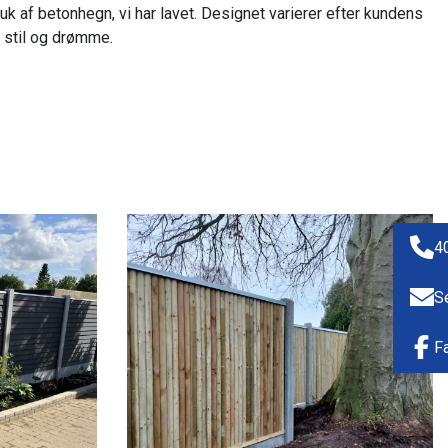
uk af betonhegn, vi har lavet. Designet varierer efter kundens
s stil og drømme.
4
S
F